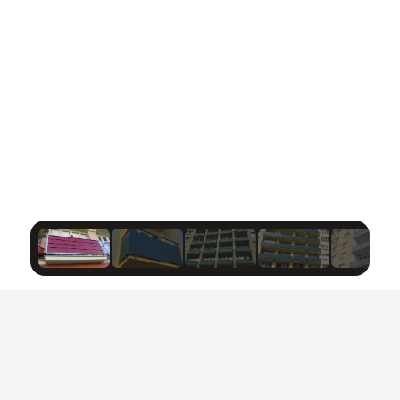
na preciznost, dodržování termínů a individuální 
přístup, protože víme, že každý projekt je jedinečný.
Potřebujete konzultaci nebo cenovou nabídku? 
Kontaktujte nás a pojďme společně najít nejlepší 
řešení pro váš projekt!