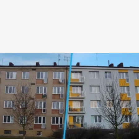
SARB není jen stavební firma – jsme partnerem, 
který promění váš domov v prostor přesně podle 
vašich představ. Spojujeme moderní postupy, 
prvotřídní materiály a poctivé řemeslo, abychom 
zajistili špičkový výsledek s dlouhou životností.
Bezplatná konzultace
Začněte rekonstrukci svého 
domova už dnes!
Domluvte si bezplatnou konzultaci a zjistěte, jak 
společně proměníme váš domov v místo, kde se 
budete cítit skvěle.
Bezplatná konzultace